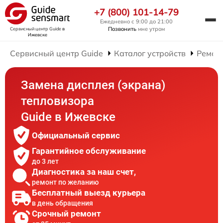
+7 (800) 101-14-79
Ежедневно с 9:00 до 21:00
Позвонить
мне утром
Сервисный центр Guide
в
Ижевске
Сервисный центр Guide
Каталог устройств
Ремон
Замена дисплея (экрана)
тепловизора
Guide в Ижевске
Официальный сервис
Гарантийное обслуживание
до 3 лет
Диагностика за наш счет,
ремонт по желанию
Бесплатный выезд курьера
в день обращения
Срочный ремонт