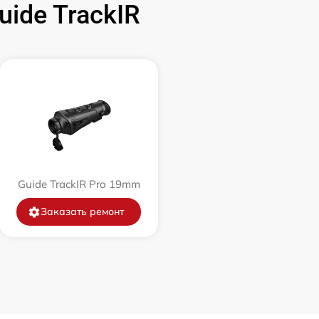
ide TrackIR
1500 р
750 р
450 р
750 р
Guide TrackIR Pro 19mm
850 р
Заказать ремонт
850 р
650 р