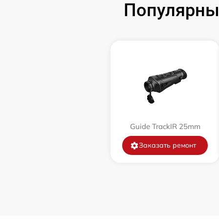
Популярные
Замена корпуса
Замена дисплея (экрана)
Прошивка (Обновление ПО)
Ремонт платы управления
(восстановление)
Guide TrackIR 25mm
Восстановление после попадания влаги
Заказать ремонт
Ремонт Wi-Fi
Ремонт разъема