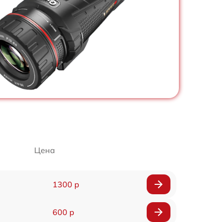
Цена
1300 р
600 р