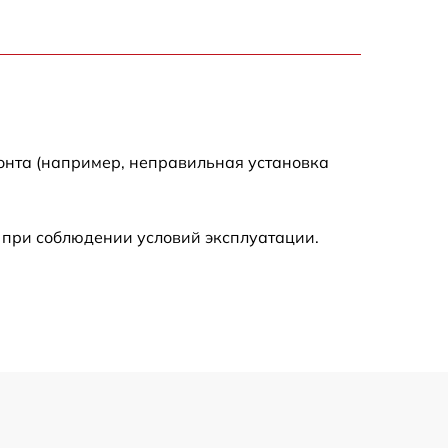
900 р
750 р
онта (например, неправильная установка
450 р
590 р
 при соблюдении условий эксплуатации.
1200 р
650 р
850 р
700 р