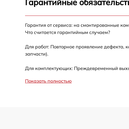
Гарантийные обязательст
Калибровка и настройка тепловизора
Гарантия от сервиса: на смонтированные ко
Ремонт встроенного дальнометра и
Что считается гарантийным случаем?
других устройств
Для работ: Повторное проявление дефекта, 
Замена микросхемы логики
запчасти).
Замена ключей управления
Для комплектующих: Преждевременный выход 
Ремонт цепи питания
Показать полностью
Замена USB порта
Замена процессора
Замена аккумулятора