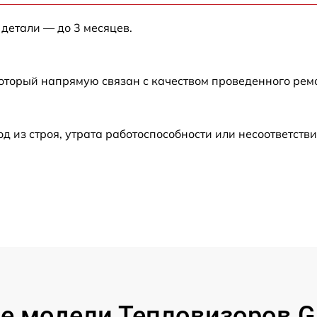
 детали — до 3 месяцев.
от 60 мин
который напрямую связан с качеством проведенного рем
от 60 мин
от 60 мин
из строя, утрата работоспособности или несоответств
от 60 мин
от 60 мин
от 60 мин
от 60 мин
 модели Тепловизоров Gu