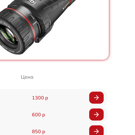
Цена
1300 р
600 р
850 р