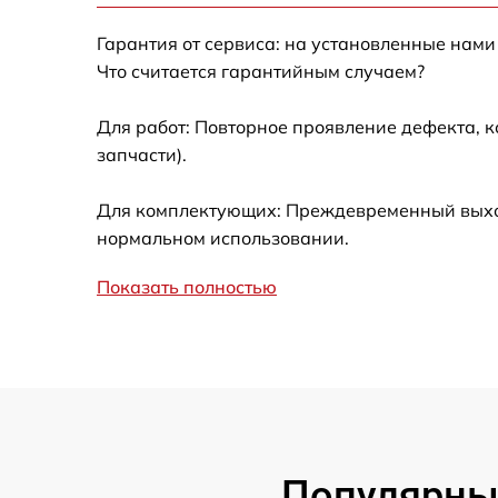
Гарантия от сервиса: на установленные нами
Ремонт встроенного дальнометра и
Что считается гарантийным случаем?
других устройств
Для работ: Повторное проявление дефекта, 
Замена микросхемы логики
запчасти).
Замена ключей управления
Для комплектующих: Преждевременный выход 
нормальном использовании.
Ремонт цепи питания
Показать полностью
Замена USB порта
Замена процессора
Замена аккумулятора
Популярные