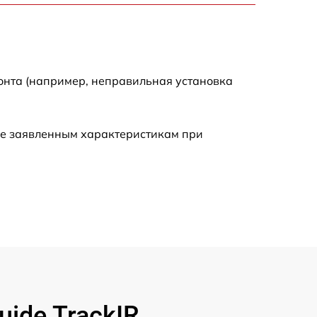
750 р
онта (например, неправильная установка
450 р
590 р
ие заявленным характеристикам при
1200 р
650 р
850 р
700 р
ide TrackIR