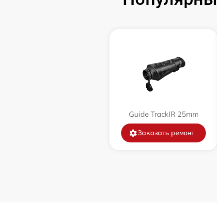
Замена корпуса
Замена дисплея (экрана)
Прошивка (Обновление ПО)
Ремонт платы управления
(восстановление)
Восстановление после попадания влаги
Guide TrackIR 25mm
Заказать ремонт
Ремонт Wi-Fi
Ремонт разъема
Ремонт капиллярной трубки