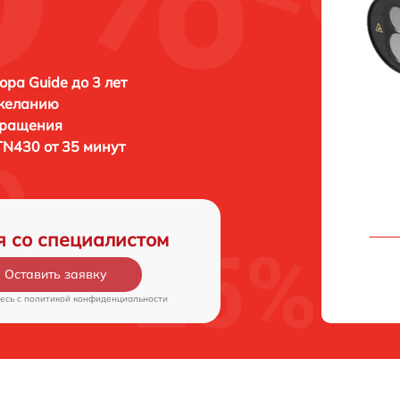
ора Guide до 3 лет
 желанию
бращения
TN430 от 35 минут
я со специалистом
Оставить заявку
есь c
политикой конфиденциальности