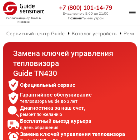
+7 (800) 101-14-79
Ежедневно с 9:00 до 21:00
Позвонить
мне утром
Сервисный центр Guide
в
Ижевске
Сервисный центр Guide
Каталог устройств
Ремон
Замена ключей управления
тепловизора
Guide TN430
Официальный сервис
Гарантийное обслуживание
тепловизора Guide до 3 лет
Диагностика за наш счет,
ремонт по желанию
Бесплатный выезд курьера
в день обращения
Замена ключей управления тепловизора