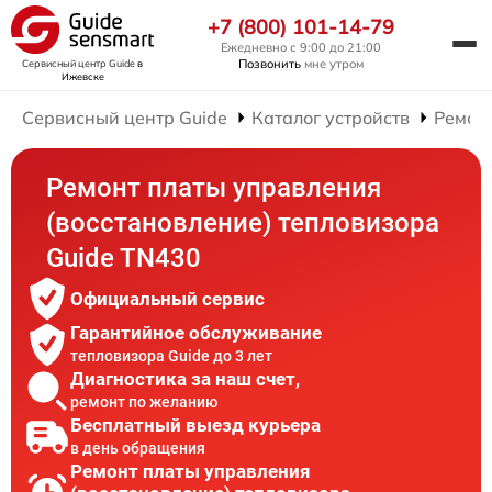
+7 (800) 101-14-79
Ежедневно с 9:00 до 21:00
Позвонить
мне утром
Сервисный центр Guide
в
Ижевске
Сервисный центр Guide
Каталог устройств
Ремон
Ремонт платы управления
(восстановление) тепловизора
Guide TN430
Официальный сервис
Гарантийное обслуживание
тепловизора Guide до 3 лет
Диагностика за наш счет,
ремонт по желанию
Бесплатный выезд курьера
в день обращения
Ремонт платы управления