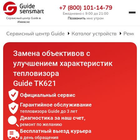
+7 (800) 101-14-79
Ежедневно с 9:00 до 21:00
Позвонить
мне утром
Сервисный центр Guide
в
Ижевске
Сервисный центр Guide
Каталог устройств
Ремон
Замена объективов с
улучшением характеристик
тепловизора
Guide TK621
Официальный сервис
Гарантийное обслуживание
тепловизора Guide до 3 лет
Диагностика за наш счет,
ремонт по желанию
Бесплатный выезд курьера
в день обращения