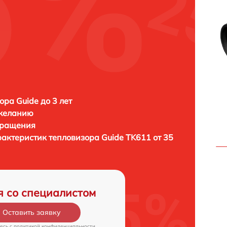
ора Guide до 3 лет
 желанию
бращения
рактеристик тепловизора
Guide TK611 от 35
я со специалистом
Оставить заявку
есь c
политикой конфиденциальности