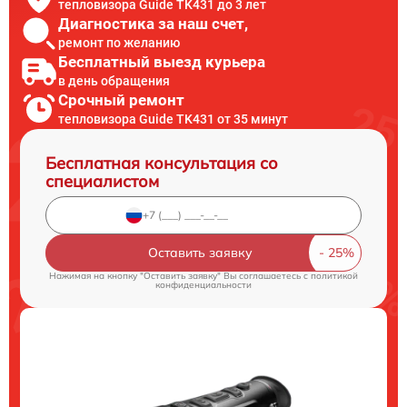
тепловизора Guide TK431 до 3 лет
Диагностика за наш счет,
ремонт по желанию
Бесплатный выезд курьера
в день обращения
Срочный ремонт
тепловизора Guide TK431 от 35 минут
Бесплатная консультация со
специалистом
Оставить заявку
Нажимая на кнопку "Оставить заявку" Вы соглашаетесь c
политикой
конфиденциальности