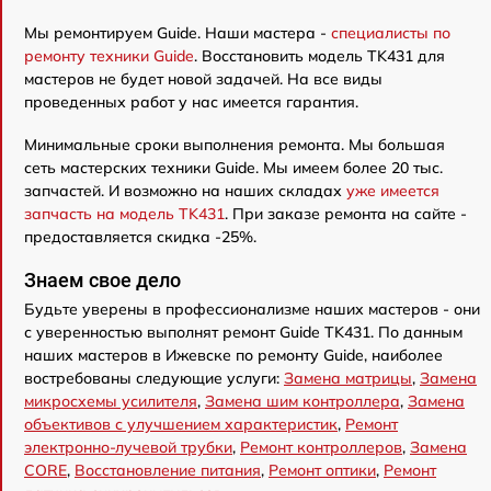
Мы ремонтируем Guide. Наши мастера -
специалисты по
ремонту техники Guide
. Восстановить модель TK431 для
мастеров не будет новой задачей. На все виды
проведенных работ у нас имеется гарантия.
Минимальные сроки выполнения ремонта. Мы большая
сеть мастерских техники Guide. Мы имеем более 20 тыс.
запчастей. И возможно на наших складах
уже имеется
запчасть на модель TK431
. При заказе ремонта на сайте -
предоставляется скидка -25%.
Знаем свое дело
Будьте уверены в профессионализме наших мастеров - они
с уверенностью выполнят ремонт Guide TK431. По данным
наших мастеров в Ижевске по ремонту Guide, наиболее
востребованы следующие услуги:
Замена матрицы
,
Замена
микросхемы усилителя
,
Замена шим контроллера
,
Замена
объективов с улучшением характеристик
,
Ремонт
электронно-лучевой трубки
,
Ремонт контроллеров
,
Замена
CORE
,
Восстановление питания
,
Ремонт оптики
,
Ремонт