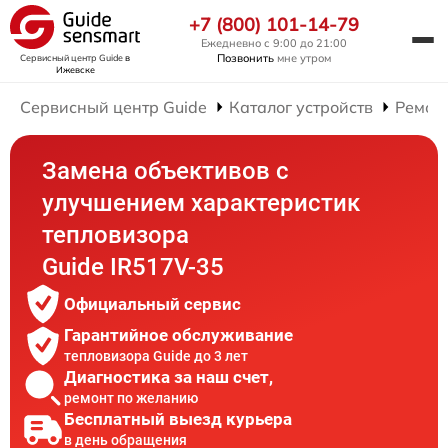
+7 (800) 101-14-79
Ежедневно с 9:00 до 21:00
Позвонить
мне утром
Сервисный центр Guide
в
Ижевске
Сервисный центр Guide
Каталог устройств
Ремон
Замена объективов с
улучшением характеристик
тепловизора
Guide IR517V-35
Официальный сервис
Гарантийное обслуживание
тепловизора Guide до 3 лет
Диагностика за наш счет,
ремонт по желанию
Бесплатный выезд курьера
в день обращения