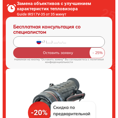
Замена объективов с улучшением
характеристик тепловизора
Guide IR517V-35 от 35 минут
Бесплатная консультация со
специалистом
Оставить заявку
Нажимая на кнопку "Оставить заявку" Вы соглашаетесь c
политикой
конфиденциальности
Скидка по
-20%
предварительной