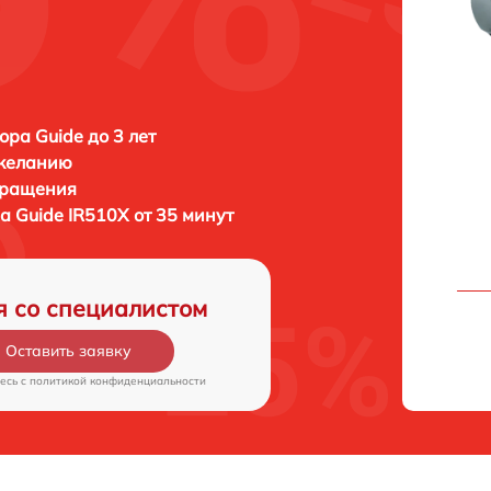
ора Guide до 3 лет
 желанию
бращения
ра
Guide IR510X от 35 минут
я со специалистом
Оставить заявку
есь c
политикой конфиденциальности