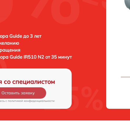
ора Guide до 3 лет
 желанию
бращения
зора
Guide IR510 N2 от 35 минут
я со специалистом
Оставить заявку
есь c
политикой конфиденциальности