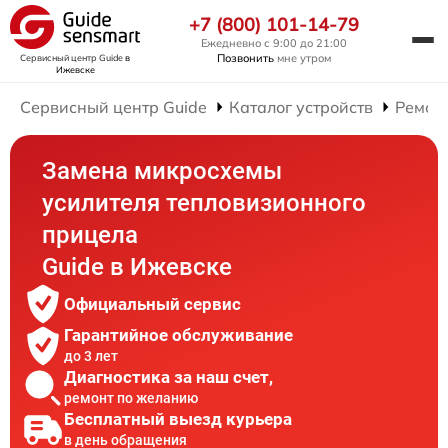
+7 (800) 101-14-79
Ежедневно с 9:00 до 21:00
Позвонить
мне утром
Сервисный центр Guide
в
Ижевске
Сервисный центр Guide
Каталог устройств
Ремон
Замена микросхемы
усилителя тепловизионного
прицела
Guide в Ижевске
Официальный сервис
Гарантийное обслуживание
до 3 лет
Диагностика за наш счет,
ремонт по желанию
Бесплатный выезд курьера
в день обращения