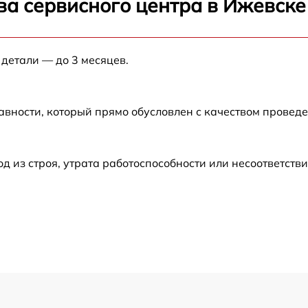
ва сервисного центра в Ижевске
от 60 мин
от 60 мин
 детали — до 3 месяцев.
от 60 мин
авности, который прямо обусловлен с качеством провед
от 60 мин
из строя, утрата работоспособности или несоответств
от 60 мин
от 60 мин
от 60 мин
от 60 мин