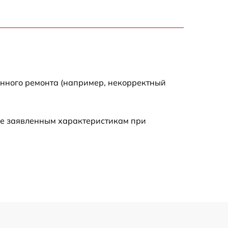
3300 р
2700 р
720 р
енного ремонта (например, некорректный
3500 р
ие заявленным характеристикам при
1100 р
1600 р
1600 р
1200 р