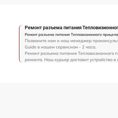
Ремонт электронно-лучевой трубки
Ремонт контроллеров
Ремонт разъема питания Тепловизионног
Ремонт разъема питания Тепловизионного прицела 
Восстановление питания
Позвоните нам и наш менеджер проконсульти
Guide в нашем сервисном - 2 часа.
Ремонт разъема питания Тепловизионного пр
Ремонт оптики
ремонта. Наш курьер доставит устройство в с
Ремонт датчика синхроимпульсов
Калибровка и настройка тепловизора
Ремонт встроенного дальнометра и
других устройств
Перепрошивка и обновление устройства