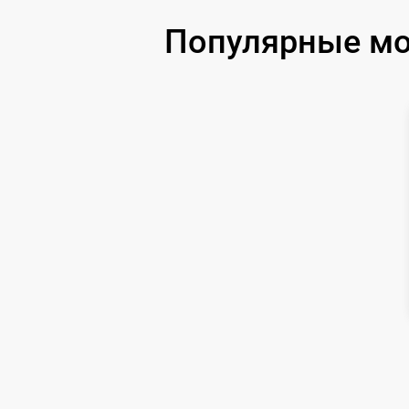
Замена объектива
Популярные мо
Замена корпуса
Ремонт платы управления
(восстановление)
Восстановление после попадания влаги
Замена ключей управления
Замена микросхемы логики
Замена микросхемы усилителя
Замена шим контроллера