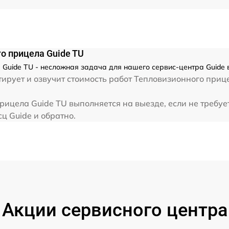
от 60 мин
от 60 мин
о прицела Guide TU
Guide TU - несложная задача для нашего сервис-центра Guide 
от 60 мин
рует и озвучит стоимость работ Тепловизионного приц
ицела Guide TU выполняется на выезде, если не требуе
от 60 мин
ц Guide и обратно.
от 60 мин
от 60 мин
от 60 мин
Акции сервисного центра
от 60 мин