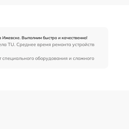
1300 р
1100 р
в Ижевске. Выполним быстро и качественно!
800 р
ела TU. Среднее время ремонта устройств
т специального оборудования и сложного
2300 р
2300 р
1200 р
1800 р
650 р