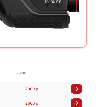
Цена
2300 р
2600 р