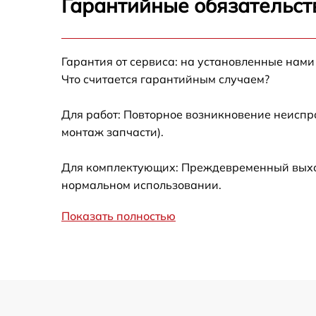
Гарантийные обязательст
Не работает батарейный отсек
Разбита линза видоискателя (окуляр)
Гарантия от сервиса: на установленные нами
Что считается гарантийным случаем?
Ремонт разъема питания
Для работ: Повторное возникновение неиспр
монтаж запчасти).
Замена процессора CPU
Для комплектующих: Преждевременный выход 
Ремонт Wi-Fi модуля
нормальном использовании.
Показать полностью
Ремонт и замена аккумулятора
Восстановление цепи питания
Замена дисплея