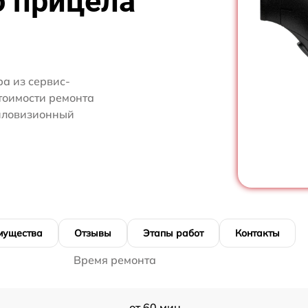
о прицела
а из сервис-
тоимости ремонта
епловизионный
мущества
Отзывы
Этапы работ
Контакты
Время ремонта
от 60 мин