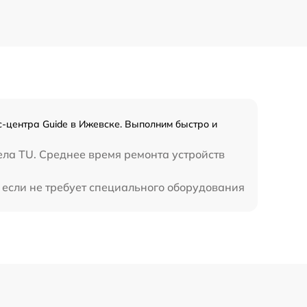
800 р
1300 р
1100 р
-центра Guide в Ижевске. Выполним быстро и
800 р
ела TU. Среднее время ремонта устройств
 если не требует специального оборудования
2300 р
2300 р
1200 р