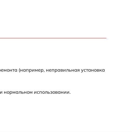
7200 р
3300 р
2700 р
720 р
ремонта (например, неправильная установка
3500 р
ри нормальном использовании.
1100 р
1600 р
1600 р