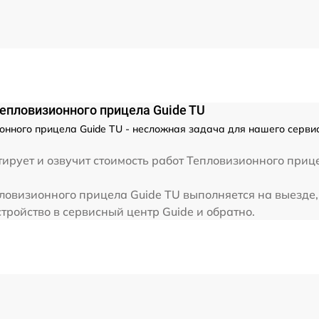
от 60 мин
от 60 мин
епловизионного прицела Guide TU
от 60 мин
онного прицела Guide TU - несложная задача для нашего сервис
от 60 мин
рует и озвучит стоимость работ Тепловизионного приц
ловизионного прицела Guide TU выполняется на выезде,
от 60 мин
тройство в сервисный центр Guide и обратно.
от 60 мин
от 60 мин