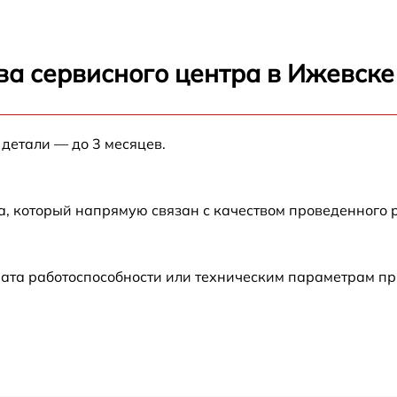
от 60 мин
ва сервисного центра в Ижевске
от 60 мин
от 60 мин
 детали — до 3 месяцев.
от 60 мин
а, который напрямую связан с качеством проведенного 
от 60 мин
рата работоспособности или техническим параметрам п
от 60 мин
от 60 мин
от 60 мин