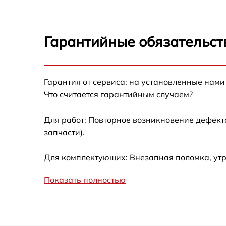
Запускается и гаснет
Гарантийные обязательст
Не работает батарейный отсек
Разбита линза видоискателя (окуляр)
Гарантия от сервиса: на установленные нами
Что считается гарантийным случаем?
Ремонт разъема питания
Для работ: Повторное возникновение дефект
запчасти).
Замена процессора CPU
Для комплектующих: Внезапная поломка, ут
Ремонт Wi-Fi модуля
Показать полностью
Ремонт и замена аккумулятора
Восстановление цепи питания