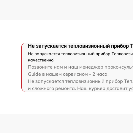
Замена шим контроллера
Ремонт электронно-лучевой трубки
Не запускается тепловизионный прибор Т
Ремонт контроллеров
Не запускается тепловизионный прибор Тепловизи
качественно!
Восстановление питания
Позвоните нам и наш менеджер проконсульти
Guide в нашем сервисном - 2 часа.
Не запускается тепловизионный прибор Теп
Ремонт оптики
и сложного ремонта. Наш курьер доставит ус
Ремонт датчика синхроимпульсов
Калибровка и настройка тепловизора
Ремонт встроенного дальнометра и