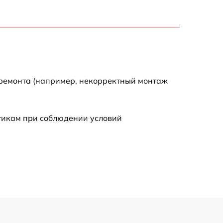
3300 р
2700 р
720 р
 ремонта (например, некорректный монтаж
3500 р
стикам при соблюдении условий
1100 р
1600 р
1600 р
1200 р