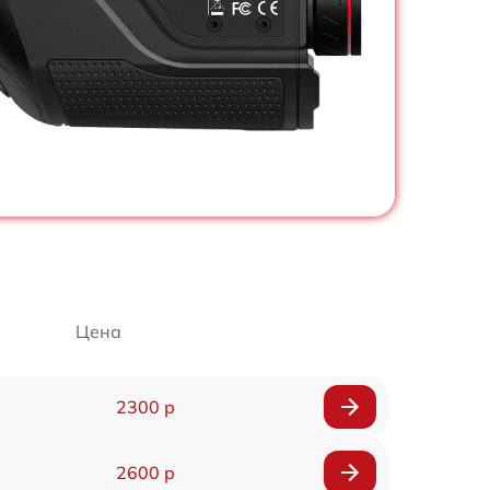
Цена
2300 р
2600 р