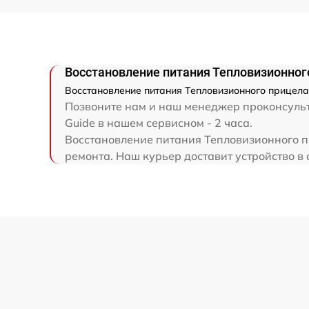
Ремонт электронно-лучевой трубки
Ремонт контроллеров
Восстановление питания Тепловизионного
Восстановление питания Тепловизионного прицела 
Восстановление питания
Позвоните нам и наш менеджер проконсульт
Guide в нашем сервисном - 2 часа.
Восстановление питания Тепловизионного пр
Ремонт оптики
ремонта. Наш курьер доставит устройство в 
Ремонт датчика синхроимпульсов
Калибровка и настройка тепловизора
Ремонт встроенного дальнометра и
других устройств
Перепрошивка и обновление устройства