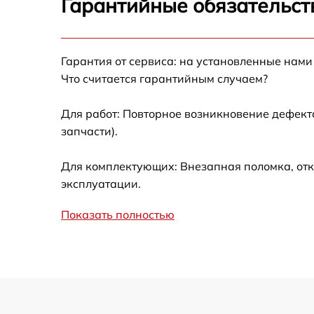
Гарантийные обязательст
Не работает батарейный отсек
Разбита линза видоискателя (окуляр)
Гарантия от сервиса: на установленные нами
Что считается гарантийным случаем?
Ремонт разъема питания
Для работ: Повторное возникновение дефект
запчасти).
Замена процессора CPU
Для комплектующих: Внезапная поломка, отк
Ремонт Wi-Fi модуля
эксплуатации.
Показать полностью
Ремонт и замена аккумулятора
Восстановление цепи питания
Замена дисплея