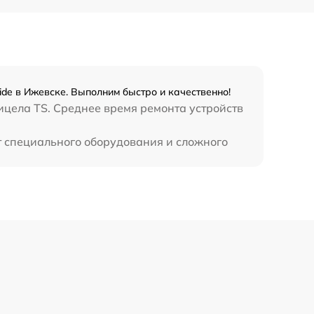
1300 р
1100 р
de в Ижевске. Выполним быстро и качественно!
800 р
ицела TS. Среднее время ремонта устройств
т специального оборудования и сложного
2300 р
2300 р
1200 р
1800 р
650 р