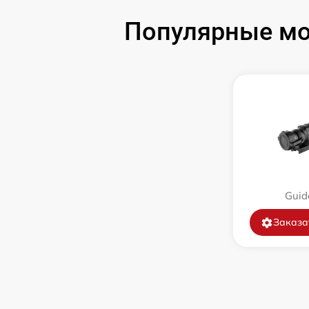
Замена объектива
Популярные мо
Замена корпуса
Ремонт платы управления
(восстановление)
Восстановление после попадания влаги
Замена ключей управления
Guid
Замена микросхемы логики
Заказа
Замена микросхемы усилителя
Замена шим контроллера