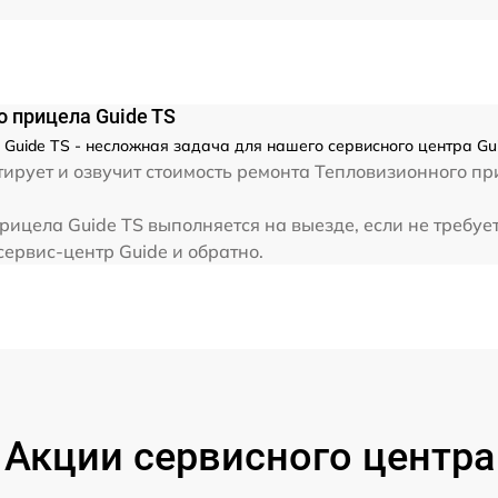
от 60 мин
от 60 мин
 прицела Guide TS
Guide TS - несложная задача для нашего сервисного центра Gui
от 60 мин
ирует и озвучит стоимость ремонта Тепловизионного пр
ицела Guide TS выполняется на выезде, если не требуе
от 60 мин
сервис-центр Guide и обратно.
от 60 мин
от 60 мин
от 60 мин
Акции сервисного центра
от 60 мин