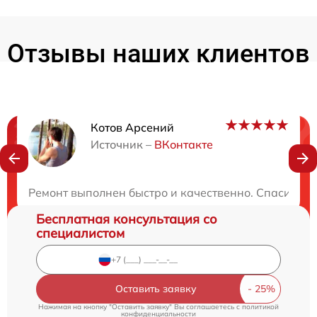
Отзывы наших клиентов
Котов Арсений
Нужна консультация?
Источник –
ВКонтакте
Закажите бесплатную консультацию
Ремонт выполнен быстро и качественно. Спасибо з
Бесплатная консультация со
специалистом
Оставить заявку
Нажимая на кнопку "Оставить заявку" Вы соглашаетесь c
политикой
конфиденциальности