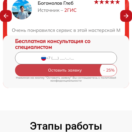
Богомолов Глеб
Нужна консультация?
Источник –
2ГИС
Закажите бесплатную консультацию
Очень понравился сервис в этой мастерской Маст
Бесплатная консультация со
специалистом
Оставить заявку
Нажимая на кнопку "Оставить заявку" Вы соглашаетесь c
политикой
конфиденциальности
Этапы работы