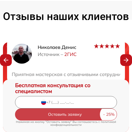
Отзывы наших клиентов
Николаев Денис
Нужна консультация?
Источник –
2ГИС
Закажите бесплатную консультацию
Приятная мастерская с отзывчивыми сотрудниками.
Бесплатная консультация со
специалистом
Оставить заявку
Нажимая на кнопку "Оставить заявку" Вы соглашаетесь c
политикой
конфиденциальности