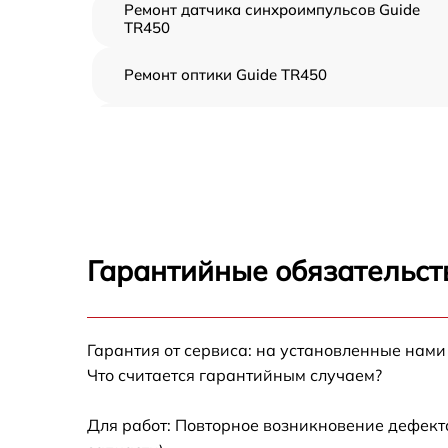
Ремонт датчика синхроимпульсов Guide
TR450
Ремонт оптики Guide TR450
Восстановление питания Guide TR450
Ремонт контроллеров Guide TR450
Ремонт электронно-лучевой трубки Guide
TR450
Гарантийные обязательст
Замена шим контроллера Guide TR450
Гарантия от сервиса: на установленные нами
Замена микросхемы усилителя Guide TR450
Что считается гарантийным случаем?
Замена микросхемы логики Guide TR450
Для работ: Повторное возникновение дефект