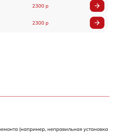
2300 р
2300 р
800 р
1100 р
1300 р
800 р
700 р
500 р
ремонта (например, неправильная установка