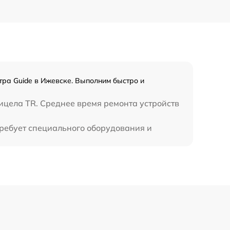
800 р
1300 р
1100 р
тра Guide в Ижевске. Выполним быстро и
800 р
ицела TR. Среднее время ремонта устройств
требует специального оборудования и
2300 р
2300 р
1200 р
1800 р