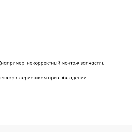
7200 р
3300 р
2700 р
720 р
(например, некорректный монтаж запчасти).
3500 р
ным характеристикам при соблюдении
1100 р
1600 р
1600 р