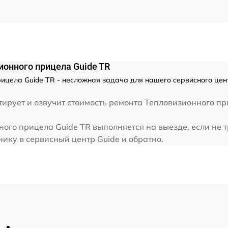
от 60 мин
от 60 мин
онного прицела Guide TR
от 60 мин
ицела Guide TR - несложная задача для нашего сервисного цен
от 60 мин
ирует и озвучит стоимость ремонта Тепловизионного пр
ого прицела Guide TR выполняется на выезде, если не 
от 60 мин
нику в сервисный центр Guide и обратно.
от 60 мин
от 60 мин
от 60 мин