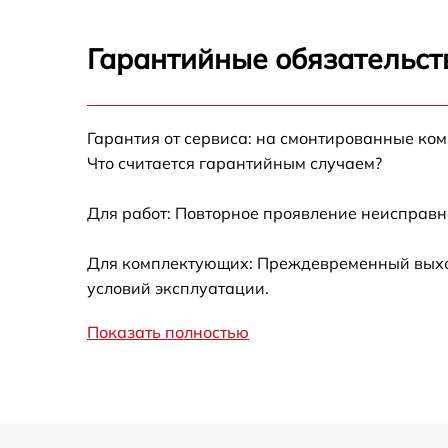
Запускается и гаснет
Гарантийные обязательст
Не работает батарейный отсек
Разбита линза видоискателя (окуляр)
Гарантия от сервиса: на смонтированные ко
Что считается гарантийным случаем?
Ремонт разъема питания
Для работ: Повторное проявление неисправн
Замена процессора CPU
Для комплектующих: Преждевременный выход 
условий эксплуатации.
Ремонт Wi-Fi модуля
Показать полностью
Ремонт и замена аккумулятора
Восстановление цепи питания