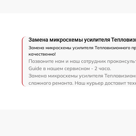
Замена шим контроллера
Ремонт электронно-лучевой трубки
Замена микросхемы усилителя Тепловизи
Ремонт контроллеров
Замена микросхемы усилителя Тепловизионного пр
качественно!
Восстановление питания
Позвоните нам и наш сотрудник проконсульт
Guide в нашем сервисном - 2 часа.
Замена микросхемы усилителя Тепловизионн
Ремонт оптики
сложного ремонта. Наш курьер доставит тех
Ремонт датчика синхроимпульсов
Калибровка и настройка тепловизора
Ремонт встроенного дальнометра и
других устройств