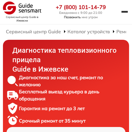
+7 (800) 101-14-79
Ежедневно с 9:00 до 21:00
Позвонить
мне утром
Сервисный центр Guide
в
Ижевске
Сервисный центр Guide
Каталог устройств
Ремон
Диагностика тепловизионного
прицела
Guide в Ижевске
Диагностика за наш счет, ремонт по
желанию
Бесплатный выезд курьера в день
обращения
Гарантия на ремонт до 3 лет
Срочный ремонт от 35 минут