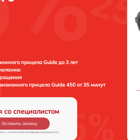
ионного прицела Guide до 3 лет
 желанию
бращения
овизионного прицела
Guide 450 от 35 минут
я со специалистом
Оставить заявку
есь c
политикой конфиденциальности