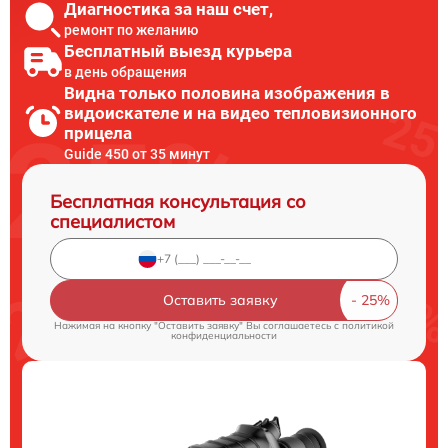
Диагностика за наш счет,
ремонт по желанию
Бесплатный выезд курьера
в день обращения
Видна только половина изображения в
видоискателе и на видео тепловизионного
прицела
Guide 450 от 35 минут
Бесплатная консультация со
специалистом
Оставить заявку
Нажимая на кнопку "Оставить заявку" Вы соглашаетесь c
политикой
конфиденциальности