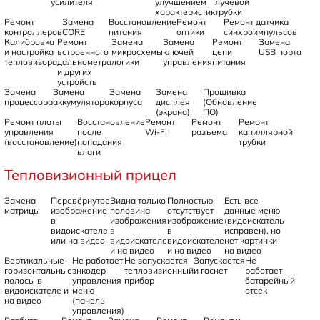
усилителя
улучшением
лучевой
характеристик
трубки
Ремонт
Замена
Восстановление
Ремонт
Ремонт датчика
контроллеров
CORE
питания
оптики
синхроимпульсов
Калибровка
Ремонт
Замена
Замена
Ремонт
Замена
и настройка
встроенного
микросхемы
ключей
цепи
USB порта
тепловизора
дальнометра
логики
управления
питания
и других
устройств
Замена
Замена
Замена
Замена
Прошивка
процессора
аккумулятора
корпуса
дисплея
(Обновление
(экрана)
ПО)
Ремонт платы
Восстановление
Ремонт
Ремонт
Ремонт
управления
после
Wi-Fi
разъема
капиллярной
(восстановление)
попадания
трубки
влаги
Тепловизионный прицел
Замена
Перевёрнутое
Видна только
Полностью
Есть все
матрицы
изображение
половина
отсутствует
данные меню
в
изображения
изображение
(видоискатель
видоискателе
в
в
исправен), но
или на видео
видоискателе
видоискателе
нет картинки
и на видео
и на видео
на видео
Вертикальные-
Не работает
Не запускается
Запускается
Не
горизонтальные
энкодер
тепловизионный
и гаснет
работает
полосы в
управления
прибор
батарейный
видоискателе и
меню
отсек
на видео
(панель
управления)