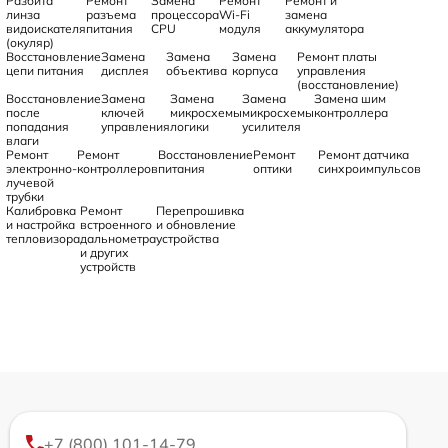
Разбита
Ремонт
Замена
Ремонт
Ремонт и
линза
разъема
процессора
Wi-Fi
замена
видоискателя
питания
CPU
модуля
аккумулятора
(окуляр)
Восстановление
Замена
Замена
Замена
Ремонт платы
цепи питания
дисплея
объектива
корпуса
управления
(восстановление)
Восстановление
Замена
Замена
Замена
Замена шим
после
ключей
микросхемы
микросхемы
контроллера
попадания
управления
логики
усилителя
влаги
Ремонт
Ремонт
Восстановление
Ремонт
Ремонт датчика
электронно-
контроллеров
питания
оптики
синхроимпульсов
лучевой
трубки
Калибровка
Ремонт
Перепрошивка
и настройка
встроенного
и обновление
тепловизора
дальнометра
устройства
и других
устройств
+7 (800) 101-14-79